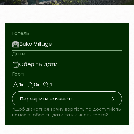
Готель
Buko Village
Дати
Оберіть дати
Гості
1
0
1
Перевірити наявність
*Щоб дізнатися точну вартість та доступність
номерів, оберіть дати та кількість гостей