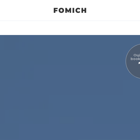
Оці
book