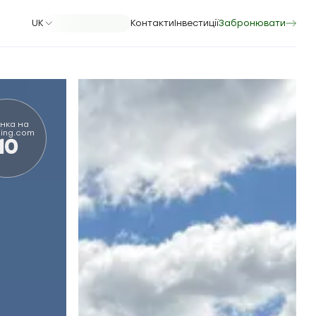
UK
Контакти
Інвестиції
Забронювати
нка на
ing.com
10