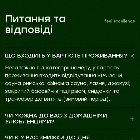
Питання та
feel excellence
відповіді
ЩО ВХОДИТЬ У ВАРТІСТЬ ПРОЖИВАННЯ?
Незалежно від категорії номеру, у вартість
проживання входить відвідування SPA-зони:
сауна римська, фінська сауна, лазня, джакузі,
закритий бассейн з підігрівом, сніданки та
трансфер до витягів (зимовий період).
ЧИ МОЖНА ДО ВАС З ДОМАШНІМИ
УЛЮБЛЕНЦЯМИ?
ЧИ Є У ВАС ЗНИЖКИ ДО ДНЯ