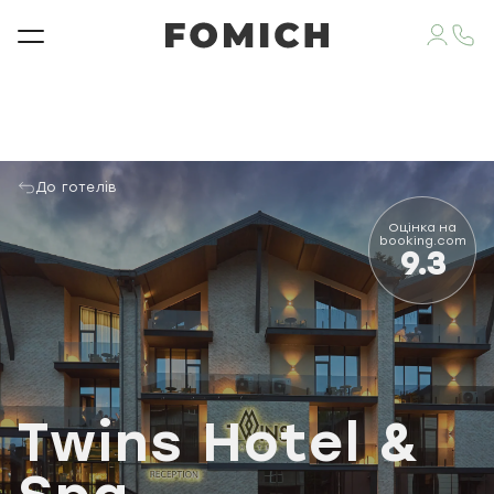
До готелів
Оцінка на
booking.com
9.3
Twins Hotel &