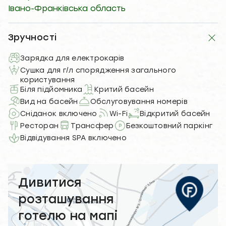
Івано-Франківська область
Зручності
Зарядка для електрокарів
Сушка для г/л спорядження загального
користування
Біля підйомника
Критий басейн
Вид на басейн
Обслуговування номерів
Сніданок включено
Wi-Fi
Відкритий басейн
Ресторан
Трансфер
Безкоштовний паркінг
Відвідування SPA включено
Дивитися
розташування
готелю на мапі