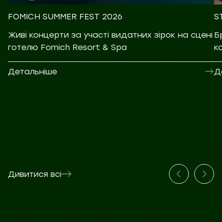
FOMICH SUMMER FEST 2026
S
Живі концерти за участі видатних зірок на сцені
Б
готелю Fomich Resort & Spa
к
Детальніше
Д
0
Дивитися всі