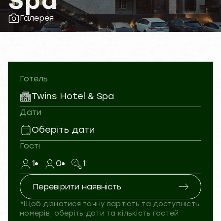
Spa
Галерея
Готель
Twins Hotel & Spa
Дати
Оберіть дати
Гості
1
0
1
Перевірити наявність
*Щоб дізнатися точну вартість та доступність
номерів, оберіть дати та кількість гостей