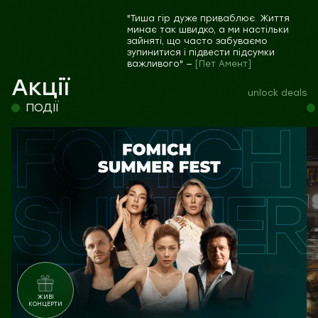
"Тиша гір дуже приваблює. Життя
минає так швидко, а ми настільки
зайняті, що часто забуваємо
зупинитися і підвести підсумки
важливого" —
[Пет Амент]
Акції
unlock deals
ПОДІЇ
ЖИВІ
КОНЦЕРТИ