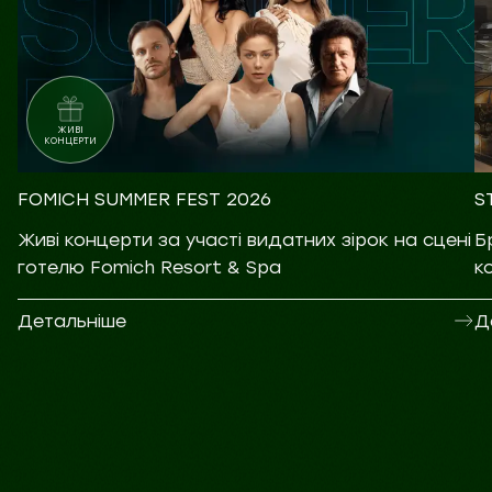
ЖИВІ
КОНЦЕРТИ
FOMICH SUMMER FEST 2026
S
Живі концерти за участі видатних зірок на сцені
Б
готелю Fomich Resort & Spa
к
Детальніше
Д