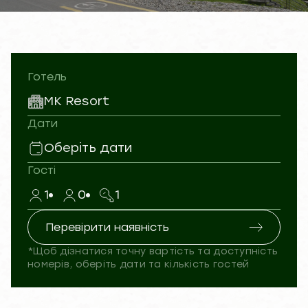
Готель
MK Resort
Дати
Оберіть дати
Гості
1
0
1
Перевірити наявність
*Щоб дізнатися точну вартість та доступність
номерів, оберіть дати та кількість гостей