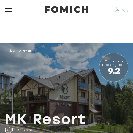
До готелів
Оцінка на
booking.com
9.2
MK Resort
Галерея