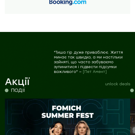
"Тиша гір дуже приваблює. Життя
минає так швидко, а ми настільки
зайняті, що часто забуваємо
зупинитися і підвести підсумки
важливого" —
[Пет Амент]
Акції
unlock deals
ПОДІЇ