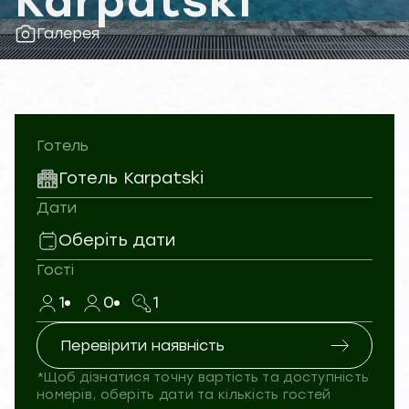
Karpatski
Галерея
Готель
Готель Karpatski
Дати
Оберіть дати
Гості
1
0
1
Перевірити наявність
*Щоб дізнатися точну вартість та доступність
номерів, оберіть дати та кількість гостей