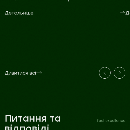
Детальніше
Д
0
Дивитися всі
Питання та
feel excellence
відповіді