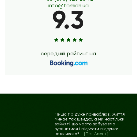
info@fomich.ua
9.3
середній рейтинг на
"Тиша гір дуже приваблює. Життя
минає так швидко, а ми настільки
зайняті, що часто забуваємо
зупинитися і підвести підсумки
важливого" —
[Пет Амент]