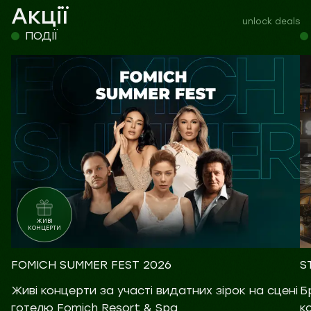
Акції
unlock deals
ПОДІЇ
ЖИВІ
КОНЦЕРТИ
FOMICH SUMMER FEST 2026
S
Живі концерти за участі видатних зірок на сцені
Б
готелю Fomich Resort & Spa
к