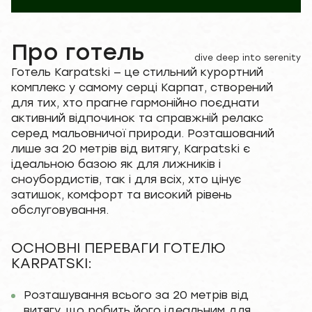
Про готель
dive deep into serenity
Готель Karpatski — це стильний курортний
комплекс у самому серці Карпат, створений
для тих, хто прагне гармонійно поєднати
активний відпочинок та справжній релакс
серед мальовничої природи. Розташований
лише за 20 метрів від витягу, Karpatski є
ідеальною базою як для лижників і
сноубордистів, так і для всіх, хто цінує
затишок, комфорт та високий рівень
обслуговування.
ОСНОВНІ ПЕРЕВАГИ ГОТЕЛЮ
KARPATSKI:
Розташування всього за 20 метрів від
витягу, що робить його ідеальним для