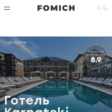
До готелів
Оцінка на
booking.com
8.9
Готель