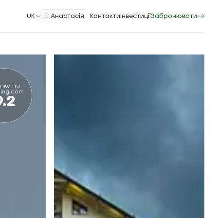
UK
Анастасія
Контакти
Інвестиції
Забронювати
нка на
ing.com
9.2