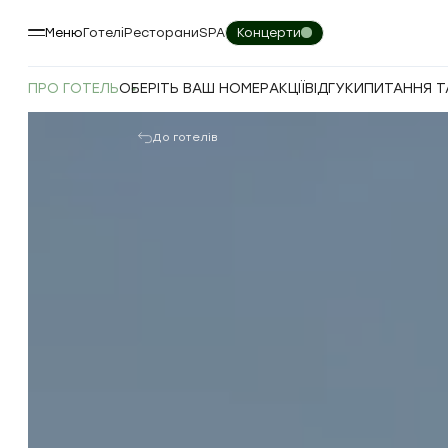
Меню
Готелі
Ресторани
SPA
Концерти
ПРО ГОТЕЛЬ
ОБЕРІТЬ ВАШ НОМЕР
АКЦІЇ
ВІДГУКИ
ПИТАННЯ ТА
До готелів