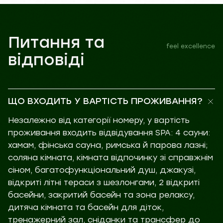
Питання та
feel excellence
відповіді
ЩО ВХОДИТЬ У ВАРТІСТЬ ПРОЖИВАННЯ?
Незалежно від категорії номеру, у вартість
проживання входить відвідування SPA: 4 сауни:
хамам, фінська сауна, римська й парова лазні;
соляна кімната, кімната відпочинку зі справжнім
сіном, багатофункціональний душ, джакузі,
відкриті літні тераси з шезлонгами, 2 відкриті
басейни, закритий басейн та зона релаксу,
дитяча кімната та басейн для діток,
тренажерний зал, сніданки та трансфер до