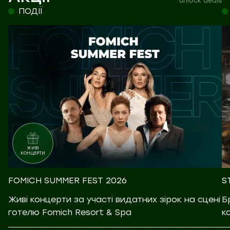
unlock deals
ПОДІЇ
ЖИВІ
КОНЦЕРТИ
FOMICH SUMMER FEST 2026
S
Живі концерти за участі видатних зірок на сцені
Б
готелю Fomich Resort & Spa
к