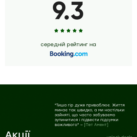
9.3
середній рейтинг на
"Тиша гір дуже приваблює. Життя
минає так швидко, а ми настільки
зайняті, що часто забуваємо
зупинитися і підвести підсумки
важливого" —
[Пет Амент]
Акції