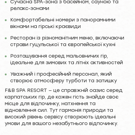
Сучасна SPA-зона з басейном, сауною та
релакс-зонами
Комфортабельні номери з панорамними
вікнами на гірські краєвиди
Ресторан із різноманітним меню, включаючи
страви гуцульської та європейської кухні
Розташування серед мальовничих гір,
ідеальне для зимових та літніх активностей
Уважний і професійний персонал, який
створює атмосферу турботи та затишку
F&B SPA RESORT — це справжній оазис серед
карпатських гір, де кожен гість знайде своє
місце для відпочинку, натхнення та
відновлення сил. Тут гармонія природи та
високий рівень сервісу створюють ідеальні
умови для вашого незабутнього відпочинку.