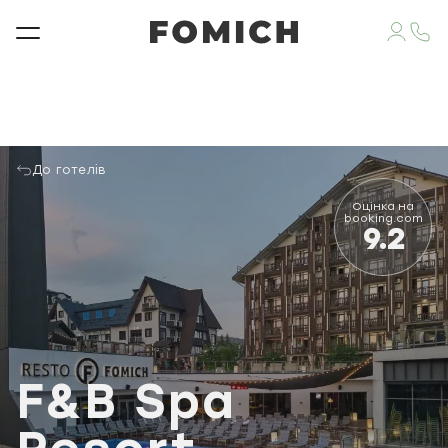
До готелів
Оцінка на
booking.com
9.2
F&B Spa