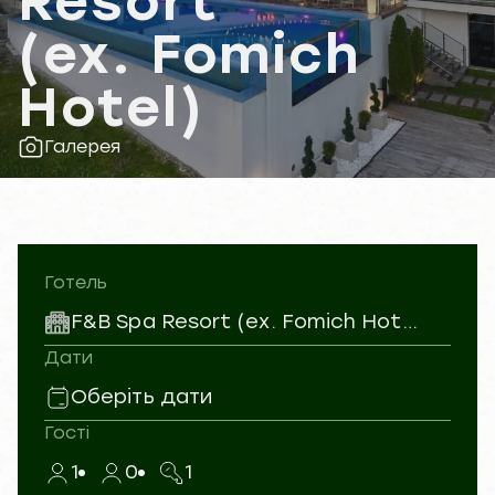
Resort
(ex. Fomich
Hotel)
Галерея
Готель
F&B Spa Resort (ex. Fomich Hotel)
Дати
Оберіть дати
Гості
1
0
1