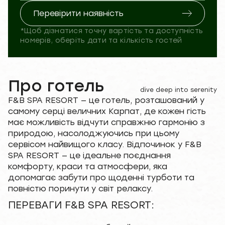
Перевірити наявність
*Щоб дізнатися точну вартість та доступність
номерів, оберіть дати та кількість гостей
Про готель
dive deep into serenity
F&B SPA RESORT — це готель, розташований у
самому серці величних Карпат, де кожен гість
має можливість відчути справжню гармонію з
природою, насолоджуючись при цьому
сервісом найвищого класу. Відпочинок у F&B
SPA RESORT — це ідеальне поєднання
комфорту, краси та атмосфери, яка
допомагає забути про щоденні турботи та
повністю поринути у світ релаксу.
ПЕРЕВАГИ F&B SPA RESORT: