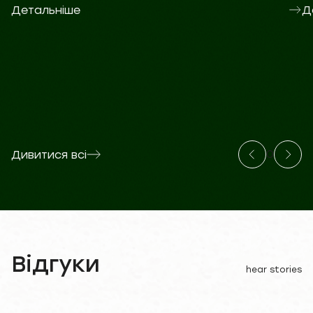
Детальніше
Д
0
Дивитися всі
Відгуки
hear stories