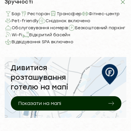
Зручності
Бар
Ресторан
Трансфер
Фітнес-центр
Pet-friendly
Сніданок включено
Обслуговування номерів
Безкоштовний паркінг
Wi-Fi
Відкритий басейн
Відвідування SPA включено
Дивитися
розташування
готелю на мапі
Показати на мапі